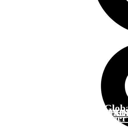
Glob
ÜBERWACHEN UN
AUTOMATISC
KEINE KL
SIND
Quer