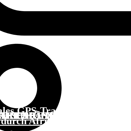
ales GPS-Tracking?
D SCHÜTZEN SIE IHRE 
HE ERFASSUNG DES FAHR
ARE SICHTLINIE ZUM SA
 IHRE KINDER IN DER SC
 durch Afrika? Naher Osten?