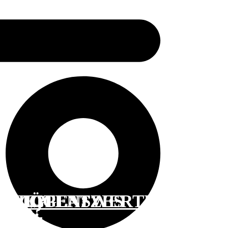
VERMÖGENSWERTE
ZEUGPLATZES
TELLITEN?
HULE?
 GUS?