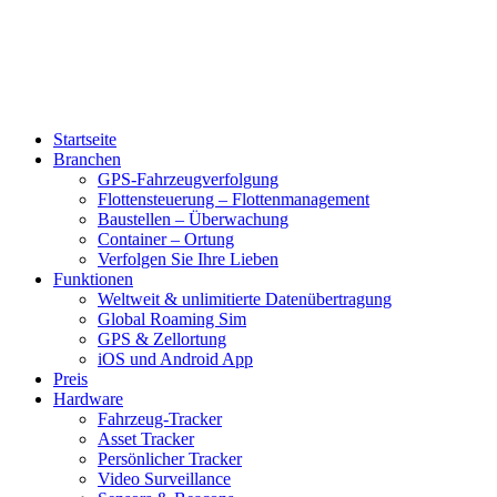
Startseite
Branchen
GPS-Fahrzeugverfolgung
Flottensteuerung – Flottenmanagement
Baustellen – Überwachung
Container – Ortung
Verfolgen Sie Ihre Lieben
Funktionen
Weltweit & unlimitierte Datenübertragung
Global Roaming Sim
GPS & Zellortung
iOS und Android App
Preis
Hardware
Fahrzeug-Tracker
Asset Tracker
Persönlicher Tracker
Video Surveillance