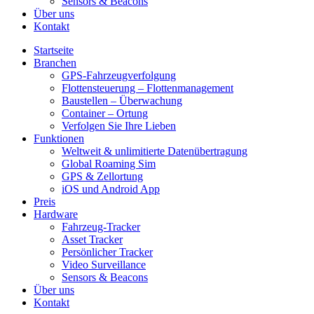
Sensors & Beacons
Über uns
Kontakt
Startseite
Branchen
GPS-Fahrzeugverfolgung
Flottensteuerung – Flottenmanagement
Baustellen – Überwachung
Container – Ortung
Verfolgen Sie Ihre Lieben
Funktionen
Weltweit & unlimitierte Datenübertragung
Global Roaming Sim
GPS & Zellortung
iOS und Android App
Preis
Hardware
Fahrzeug-Tracker
Asset Tracker
Persönlicher Tracker
Video Surveillance
Sensors & Beacons
Über uns
Kontakt